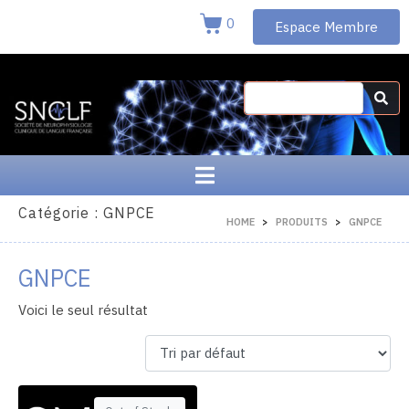
0
Espace Membre
Catégorie :
GNPCE
HOME
PRODUITS
GNPCE
GNPCE
Voici le seul résultat