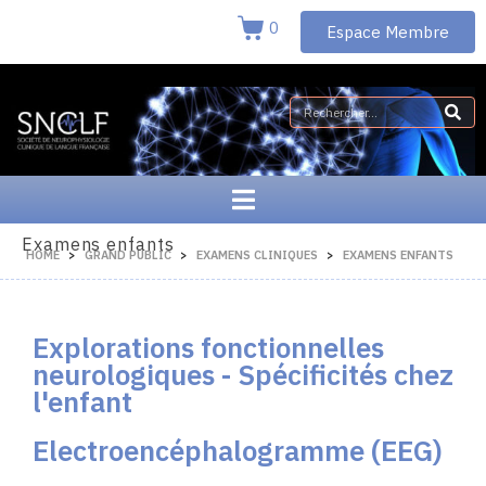
0
Espace Membre
Examens enfants
HOME
GRAND PUBLIC
EXAMENS CLINIQUES
EXAMENS ENFANTS
Explorations fonctionnelles
neurologiques - Spécificités chez
l'enfant
Electroencéphalogramme (EEG)