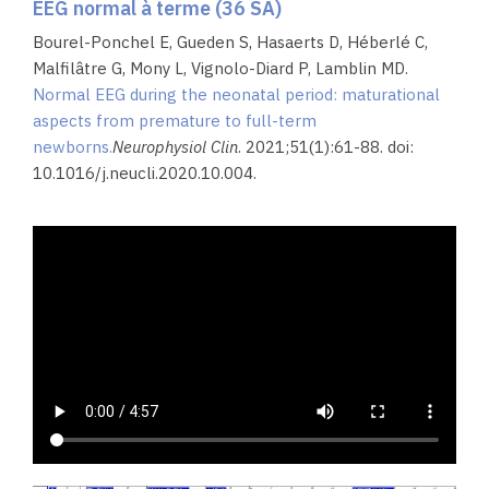
EEG normal à terme (36 SA)
Bourel-Ponchel E, Gueden S, Hasaerts D, Héberlé C,
Malfilâtre G, Mony L, Vignolo-Diard P, Lamblin MD.
Normal EEG during the neonatal period: maturational
aspects from premature to full-term
newborns.
Neurophysiol Clin
. 2021;51(1):61-88. doi:
10.1016/j.neucli.2020.10.004.