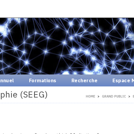
nnuel
Formations
Recherche
Espace 
aphie (SEEG)
HOME
GRAND PUBLIC