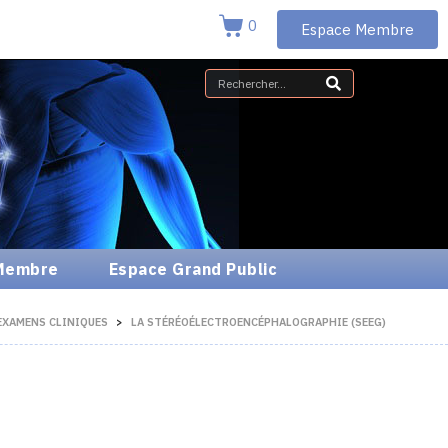
0
Espace Membre
Membre
Espace Grand Public
EXAMENS CLINIQUES
LA STÉRÉOÉLECTROENCÉPHALOGRAPHIE (SEEG)