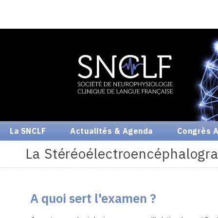
La SNCLF
Actualités & Agenda
Congrès A
La Stéréoélectroencéphalogr
A quoi sert l'examen ?