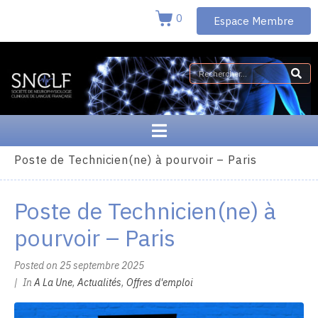
0
Espace Membre
Poste de Technicien(ne) à pourvoir – Paris
Poste de Technicien(ne) à
pourvoir – Paris
Posted on
25 septembre 2025
In
A La Une
,
Actualités
,
Offres d'emploi